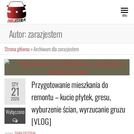
Przejdź
do
ZARAZ
MENU
treści
JESTEM
Autor:
zarazjestem
Strona główna
»
Archiwum dla zarazjestem
Przygotowanie mieszkania do
STY
21
remontu – kucie płytek, gresu,
2026
wyburzenie ścian, wyrzucanie gruzu
Wyłączono
[VLOG]
przez
ZARAZJESTEM