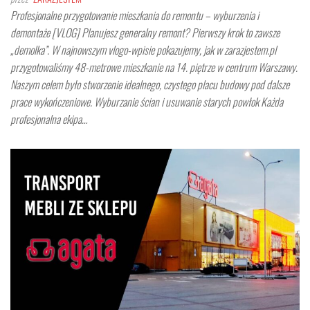
Profesjonalne przygotowanie mieszkania do remontu – wyburzenia i
demontaże [VLOG] Planujesz generalny remont? Pierwszy krok to zawsze
„demolka”. W najnowszym vlogo-wpisie pokazujemy, jak w zarazjestem.pl
przygotowaliśmy 48-metrowe mieszkanie na 14. piętrze w centrum Warszawy.
Naszym celem było stworzenie idealnego, czystego placu budowy pod dalsze
prace wykończeniowe. Wyburzanie ścian i usuwanie starych powłok Każda
profesjonalna ekipa…