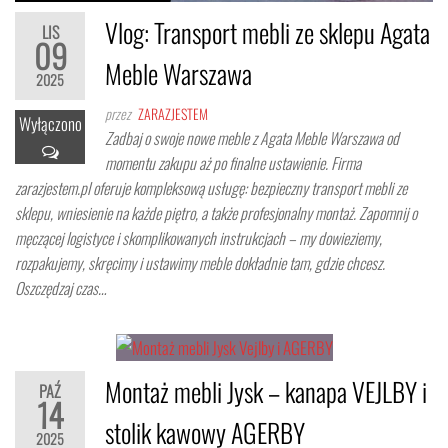
Vlog: Transport mebli ze sklepu Agata
LIS
09
Meble Warszawa
2025
przez
ZARAZJESTEM
Wyłączono
Zadbaj o swoje nowe meble z Agata Meble Warszawa od
momentu zakupu aż po finalne ustawienie. Firma
zarazjestem.pl oferuje kompleksową usługę: bezpieczny transport mebli ze
sklepu, wniesienie na każde piętro, a także profesjonalny montaż. Zapomnij o
męczącej logistyce i skomplikowanych instrukcjach – my dowieziemy,
rozpakujemy, skręcimy i ustawimy meble dokładnie tam, gdzie chcesz.
Oszczędzaj czas…
Montaż mebli Jysk – kanapa VEJLBY i
PAŹ
14
stolik kawowy AGERBY
2025