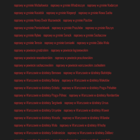
naprawy w gminie Michałowice
naprawy w gminie Młodzieszyn
naprawy w gminie Nadarzyn
naprawy w gminie Nasielsk
naprawy w gminie Nieporęt
naprawy w gminie Nowa Sucha
naprawy w gminie Nowy Dwór Mazowiecki
naprawy w gminie Piastów
naprawy w gminie Pomiechówek
naprawy w gminie Pruszków
naprawy w gminie Raszyn
naprawy w gminie Rybno
naprawy w gminie Serock
naprawy w gminie Sochaczew
naprawy w gminie Teresin
naprawy w gminie Łomianki
naprawy w gminie Żabia Wola
naprawy w powiecie grodziskim
naprawy w powiecie legionowskim
naprawy w powiecie nowodworskim
naprawy w powiecie pruszkowskim
naprawy w powiecie sochaczewskim
naprawy w powiecie warszawskim zachodnim
naprawy w Warszawie w dzielnicy Bemowo
naprawy w Warszawie w dzielnicy Białołęka
naprawy w Warszawie w dzielnicy Bielany
naprawy w Warszawie w dzielnicy Mokotów
naprawy w Warszawie w dzielnicy Ochota
naprawy w Warszawie w dzielnicy Praga-Południe
naprawy w Warszawie w dzielnicy Praga-Północ
naprawy w Warszawie w dzielnicy Rembertów
naprawy w Warszawie w dzielnicy Targówek
naprawy w Warszawie w dzielnicy Ursus
naprawy w Warszawie w dzielnicy Ursynów
naprawy w Warszawie w dzielnicy Wawer
naprawy w Warszawie w dzielnicy Wesoła
naprawy w Warszawie w dzielnicy Wilanów
naprawy w Warszawie w dzielnicy Wola
naprawy w Warszawie w dzielnicy Włochy
naprawy w Warszawie w dzielnicy Śródmieście
naprawy w Warszawie w dzielnicy Żoliborz