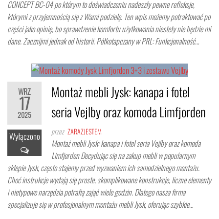
CONCEPT BC-04 po którym to doświadczeniu nadeszły pewne refleksje,
którymi z przyjemnością się z Wami podzielę. Ten wpis możemy potraktować po
części jako opinię, bo sprawdzenie komfortu użytkowania niestety nie będzie mi
dane. Zacznijmi jednak od historii. Półkotapczany w PRL: Funkcjonalność…
Montaż mebli Jysk: kanapa i fotel
WRZ
17
seria Vejlby oraz komoda Limfjorden
2025
przez
ZARAZJESTEM
Wyłączono
Montaż mebli Jysk: kanapa i fotel seria Vejlby oraz komoda
Limfjorden Decydując się na zakup mebli w popularnym
sklepie Jysk, często stajemy przed wyzwaniem ich samodzielnego montażu.
Choć instrukcje wydają się proste, skomplikowane konstrukcje, liczne elementy
i nietypowe narzędzia potrafią zająć wiele godzin. Dlatego nasza firma
specjalizuje się w profesjonalnym montażu mebli Jysk, oferując szybkie…