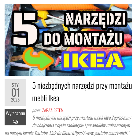
5 niezbędnych narzędzi przy montażu
STY
01
mebli Ikea
2025
przez
ZARAZJESTEM
Wyłączono
5 niezbędnych narzędzi przy montażu mebli Ikea Zapraszamy
do obejrzenia z cyklu rankingów i poradników umieszczonym
na naszym kanale Youtube. Link do filmu: https://www.youtube.com/watch?