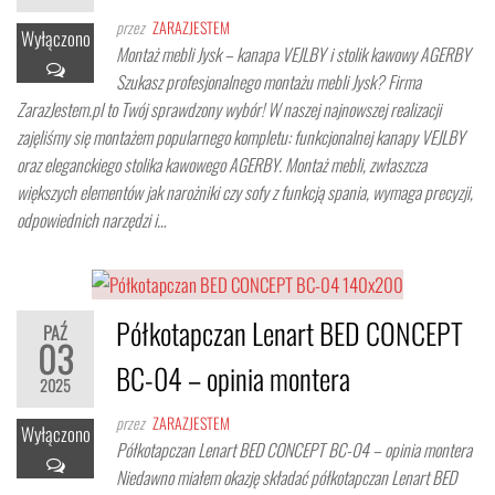
przez
ZARAZJESTEM
Wyłączono
Montaż mebli Jysk – kanapa VEJLBY i stolik kawowy AGERBY
Szukasz profesjonalnego montażu mebli Jysk? Firma
ZarazJestem.pl to Twój sprawdzony wybór! W naszej najnowszej realizacji
zajęliśmy się montażem popularnego kompletu: funkcjonalnej kanapy VEJLBY
oraz eleganckiego stolika kawowego AGERBY. Montaż mebli, zwłaszcza
większych elementów jak narożniki czy sofy z funkcją spania, wymaga precyzji,
odpowiednich narzędzi i…
Półkotapczan Lenart BED CONCEPT
PAŹ
03
BC-04 – opinia montera
2025
przez
ZARAZJESTEM
Wyłączono
Półkotapczan Lenart BED CONCEPT BC-04 – opinia montera
Niedawno miałem okazję składać półkotapczan Lenart BED