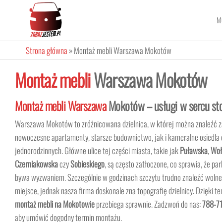
Przejdź
do
M
ZARAZ
treści
JESTEM
Strona główna
»
Montaż mebli Warszawa Mokotów
Montaż mebli
Warszawa Mokotów
Montaż mebli Warszawa
Mokotów – usługi w sercu sto
Warszawa Mokotów to zróżnicowana dzielnica, w której można znaleźć 
nowoczesne apartamenty, starsze budownictwo, jak i kameralne osiedl
jednorodzinnych. Główne ulice tej części miasta, takie jak
Puławska
,
Woł
Czerniakowska
czy
Sobieskiego
, są często zatłoczone, co sprawia, że p
bywa wyzwaniem. Szczególnie w godzinach szczytu trudno znaleźć woln
miejsce, jednak nasza firma doskonale zna topografię dzielnicy. Dzięki t
montaż mebli na Mokotowie
przebiega sprawnie. Zadzwoń do nas:
788-7
aby umówić dogodny termin montażu.