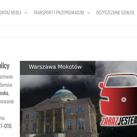
ONTAŻ MEBLI
TRANSPORT I PRZEPROWADZKI
OCZYSZCZANIE DZIAŁEK
licy
zarówno
a domów
oska
,
arkowanie
e
emu
17-010
,