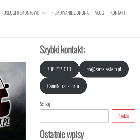
USŁUGI REMONTOWE
FILMOWANIE Z DRONA
VLOG
KONTAKT
Szybki kontakt:
788-717-010
no@zarazjestem.pl
Cennik transportu
Szukaj
Szukaj
Ostatnie wpisy