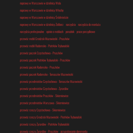
naprawy w Warszawie w dzielnicy Wola
naprawy w Warszawie w dzielnicy Włochy
naprawy w Warszawie w dzielnicy Śródmieście
naprawy w Warszawie w dzielnicy Żoliborz
narzędzia
narzędzia do montażu
narzędzia profesjonalne
opinie o meblach
poradnik
prace porządkowe
przewóz mebli Grodzisk Mazowiecki - Pruszków
przewóz mebli Radomsko - Piotrków Trybunalski
przewóz paczek Częstochowa - Pruszków
przewóz paczek Piotrków Trybunalski - Pruszków
przewóz paczek Radomsko - Pruszków
przewóz paczek Radomsko - Tomaszów Mazowiecki
przewóz przedmiotów Częstochowa - Tomaszów Mazowiecki
przewóz przedmiotów Częstochowa - Żyrardów
przewóz przedmiotów Pruszków - Skierniewice
przewóz przedmiotów Warszawa - Skierniewice
przewóz rzeczy Częstochowa - Skierniewice
przewóz rzeczy Grodzisk Mazowiecki - Piotrków Trybunalski
przewóz rzeczy Żyrardów - Piotrków Trybunalski
przewóz rzeczy Żyrardów - Pruszków
przygotowanie doremontu