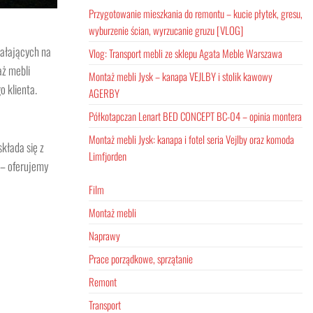
Przygotowanie mieszkania do remontu – kucie płytek, gresu,
wyburzenie ścian, wyrzucanie gruzu [VLOG]
ałających na
Vlog: Transport mebli ze sklepu Agata Meble Warszawa
aż mebli
Montaż mebli Jysk – kanapa VEJLBY i stolik kawowy
o klienta.
AGERBY
Półkotapczan Lenart BED CONCEPT BC-04 – opinia montera
Montaż mebli Jysk: kanapa i fotel seria Vejlby oraz komoda
składa się z
Limfjorden
 – oferujemy
Film
Montaż mebli
Naprawy
Prace porządkowe, sprzątanie
Remont
Transport