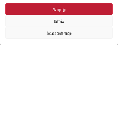
Akceptuję
Odmów
Zobacz preferencje
ARTYKUŁY ZWIĄZANE Z
TRANSPORTEM
:
Współpracujemy z pracownią
architektoniczną:
drugiplan.com.pl
Projekty wnętrz, inwentaryzacje, aranżacje mieszkań i