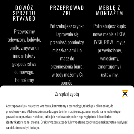
DOWÓZ
PRZEPROWAD
MEBLE Z
SPRZETU
ZKI
MONTAŻEM
RTV/AGD
Potrzebujesz szybko
Potrzebujesz kupić
Przewozimy
i sprawnie się
nowe meble z IKEA,
telewizory, lodówki,
przenieść pomiędzy
JYSK, RBW... my je
pralki, zmywarki i
mieszkaniami lub
przywieziemy,
inne artykuły
masz do
wniesiemy,
gospodarstwa
przeniesienia biuro,
zmontujemy i
domowego.
w tedy możemy Ci
ustawimy.
Pomożemy
pomóc.
rozpakować i
Montaż mebli
Zarządzaj zgodą
ustawić sprzęt w
Warszawa
docelowej
Aby zapewnić jak najlepsze wrażenia, korzystamy z technologii, takich jak pliki cookie, do
destynacji.
przechowywania i/lub uzyskiwania dostępu do informacji o urządzeniu. Zgoda na te technologie
pozwoli nam przetwarzać dane, takie jak zachowanie podczas przeglądania lub unikalne
identyfikatory na tej stronie. Brak wyrażenia zgody lub wycofanie zgody może niekorzystnie wpłynąć
na niektóre cechy i funkcje.