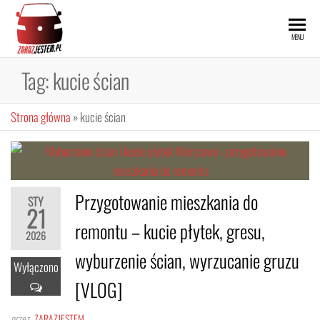
Przejdź
do
ZARAZ
MENU
treści
JESTEM
Tag:
kucie ścian
Strona główna
»
kucie ścian
Przygotowanie mieszkania do
STY
21
remontu – kucie płytek, gresu,
2026
wyburzenie ścian, wyrzucanie gruzu
Wyłączono
[VLOG]
przez
ZARAZJESTEM