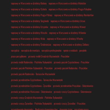
naprawy w Warszawie w dzielnicy Bielany
naprawy w Warszawie w dzielnicy Mokotów
naprawy w Warszawie w dzielnicy Ochota
naprawy w Warszawie w dzielnicy Praga-Południe
naprawy w Warszawie w dzielnicy Praga-Północ
naprawy w Warszawie w dzielnicy Rembertów
naprawy w Warszawie w dzielnicy Targówek
naprawy w Warszawie w dzielnicy Ursus
naprawy w Warszawie w dzielnicy Ursynów
naprawy w Warszawie w dzielnicy Wawer
naprawy w Warszawie w dzielnicy Wesoła
naprawy w Warszawie w dzielnicy Wilanów
naprawy w Warszawie w dzielnicy Wola
naprawy w Warszawie w dzielnicy Włochy
naprawy w Warszawie w dzielnicy Śródmieście
naprawy w Warszawie w dzielnicy Żoliborz
narzędzia
narzędzia do montażu
narzędzia profesjonalne
opinie o meblach
poradnik
prace porządkowe
przewóz mebli Grodzisk Mazowiecki - Pruszków
przewóz mebli Radomsko - Piotrków Trybunalski
przewóz paczek Częstochowa - Pruszków
przewóz paczek Piotrków Trybunalski - Pruszków
przewóz paczek Radomsko - Pruszków
przewóz paczek Radomsko - Tomaszów Mazowiecki
przewóz przedmiotów Częstochowa - Tomaszów Mazowiecki
przewóz przedmiotów Częstochowa - Żyrardów
przewóz przedmiotów Pruszków - Skierniewice
przewóz przedmiotów Warszawa - Skierniewice
przewóz rzeczy Częstochowa - Skierniewice
przewóz rzeczy Grodzisk Mazowiecki - Piotrków Trybunalski
przewóz rzeczy Żyrardów - Piotrków Trybunalski
przewóz rzeczy Żyrardów - Pruszków
przygotowanie doremontu
Realizacja streamingu live
skuwanie ścian
sprzątanie gruzu