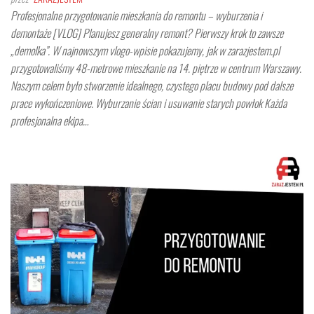
Profesjonalne przygotowanie mieszkania do remontu – wyburzenia i
demontaże [VLOG] Planujesz generalny remont? Pierwszy krok to zawsze
„demolka”. W najnowszym vlogo-wpisie pokazujemy, jak w zarazjestem.pl
przygotowaliśmy 48-metrowe mieszkanie na 14. piętrze w centrum Warszawy.
Naszym celem było stworzenie idealnego, czystego placu budowy pod dalsze
prace wykończeniowe. Wyburzanie ścian i usuwanie starych powłok Każda
profesjonalna ekipa…