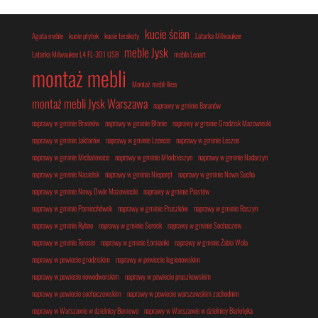
kucie ścian
Agata meble
kucie płytek
kucie terakoty
Latarka Milwaukee
meble Jysk
Latarka Milwaukee L4 FL-301 USB
meble Lenart
montaż mebli
Montaż mebli Ikea
montaż mebli Jysk Warszawa
naprawy w gminie Baranów
naprawy w gminie Brwinów
naprawy w gminie Błonie
naprawy w gminie Grodzisk Mazowiecki
naprawy w gminie Jaktorów
naprawy w gminie Leoncin
naprawy w gminie Leszno
naprawy w gminie Michałowice
naprawy w gminie Młodzieszyn
naprawy w gminie Nadarzyn
naprawy w gminie Nasielsk
naprawy w gminie Nieporęt
naprawy w gminie Nowa Sucha
naprawy w gminie Nowy Dwór Mazowiecki
naprawy w gminie Piastów
naprawy w gminie Pomiechówek
naprawy w gminie Pruszków
naprawy w gminie Raszyn
naprawy w gminie Rybno
naprawy w gminie Serock
naprawy w gminie Sochaczew
naprawy w gminie Teresin
naprawy w gminie Łomianki
naprawy w gminie Żabia Wola
naprawy w powiecie grodziskim
naprawy w powiecie legionowskim
naprawy w powiecie nowodworskim
naprawy w powiecie pruszkowskim
naprawy w powiecie sochaczewskim
naprawy w powiecie warszawskim zachodnim
naprawy w Warszawie w dzielnicy Bemowo
naprawy w Warszawie w dzielnicy Białołęka