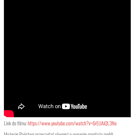
Link do filmu:
https://www.youtube.com/watch?v=6rEUAiQL3N
o
Możecie Państwo przeczytać również o wycenie montażu mebli