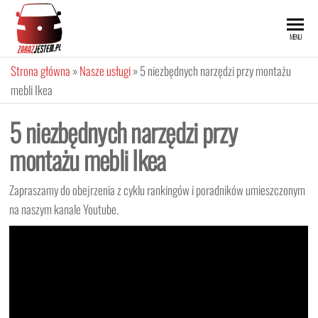
Przejdź
do
ZARAZ
MENU
treści
JESTEM
Strona główna
»
Nasze usługi
»
5 niezbędnych narzędzi przy montażu
mebli Ikea
5 niezbędnych narzędzi przy
montażu mebli Ikea
Zapraszamy do obejrzenia z cyklu rankingów i poradników umieszczonym
na naszym kanale Youtube.