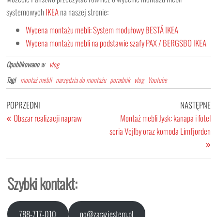
systemowych
IKEA
na naszej stronie:
Wycena montażu mebli: System modułowy BESTÅ IKEA
Wycena montażu mebli na podstawie szafy PAX / BERGSBO IKEA
Opublikowano w
vlog
Tagi
montaż mebli
narzędzia do montażu
poradnik
vlog
Youtube
Nawigacja
Poprzedni
Na
POPRZEDNI
NASTĘPNE
wpisu
wpis
wp
Obszar realizacji napraw
Montaż mebli Jysk: kanapa i fotel
seria Vejlby oraz komoda Limfjorden
Szybki kontakt:
788-717-010
no@zarazjestem.pl