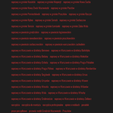
naprawy w gminie Nasielsk
naprawy w gminie Nieporęt
naprawy w gminie Nowa Sucha
naprawy w gminie Nowy Dwór Mazowiecki
naprawy w gminie Piastów
naprawy w gminie Pomiechówek
naprawy w gminie Pruszków
naprawy w gminie Raszyn
naprawy w gminie Rybno
naprawy w gminie Serock
naprawy w gminie Sochaczew
naprawy w gminie Teresin
naprawy w gminie Łomianki
naprawy w gminie Żabia Wola
naprawy w powiecie grodziskim
naprawy w powiecie legionowskim
naprawy w powiecie nowodworskim
naprawy w powiecie pruszkowskim
naprawy w powiecie sochaczewskim
naprawy w powiecie warszawskim zachodnim
naprawy w Warszawie w dzielnicy Bemowo
naprawy w Warszawie w dzielnicy Białołęka
naprawy w Warszawie w dzielnicy Bielany
naprawy w Warszawie w dzielnicy Mokotów
naprawy w Warszawie w dzielnicy Ochota
naprawy w Warszawie w dzielnicy Praga-Południe
naprawy w Warszawie w dzielnicy Praga-Północ
naprawy w Warszawie w dzielnicy Rembertów
naprawy w Warszawie w dzielnicy Targówek
naprawy w Warszawie w dzielnicy Ursus
naprawy w Warszawie w dzielnicy Ursynów
naprawy w Warszawie w dzielnicy Wawer
naprawy w Warszawie w dzielnicy Wesoła
naprawy w Warszawie w dzielnicy Wilanów
naprawy w Warszawie w dzielnicy Wola
naprawy w Warszawie w dzielnicy Włochy
naprawy w Warszawie w dzielnicy Śródmieście
naprawy w Warszawie w dzielnicy Żoliborz
narzędzia
narzędzia do montażu
narzędzia profesjonalne
opinie o meblach
poradnik
prace porządkowe
przewóz mebli Grodzisk Mazowiecki - Pruszków