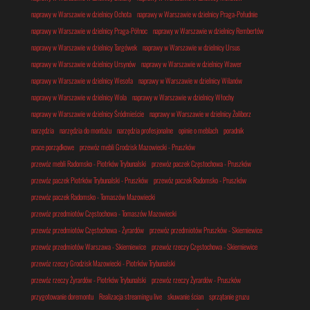
naprawy w Warszawie w dzielnicy Ochota
naprawy w Warszawie w dzielnicy Praga-Południe
naprawy w Warszawie w dzielnicy Praga-Północ
naprawy w Warszawie w dzielnicy Rembertów
naprawy w Warszawie w dzielnicy Targówek
naprawy w Warszawie w dzielnicy Ursus
naprawy w Warszawie w dzielnicy Ursynów
naprawy w Warszawie w dzielnicy Wawer
naprawy w Warszawie w dzielnicy Wesoła
naprawy w Warszawie w dzielnicy Wilanów
naprawy w Warszawie w dzielnicy Wola
naprawy w Warszawie w dzielnicy Włochy
naprawy w Warszawie w dzielnicy Śródmieście
naprawy w Warszawie w dzielnicy Żoliborz
narzędzia
narzędzia do montażu
narzędzia profesjonalne
opinie o meblach
poradnik
prace porządkowe
przewóz mebli Grodzisk Mazowiecki - Pruszków
przewóz mebli Radomsko - Piotrków Trybunalski
przewóz paczek Częstochowa - Pruszków
przewóz paczek Piotrków Trybunalski - Pruszków
przewóz paczek Radomsko - Pruszków
przewóz paczek Radomsko - Tomaszów Mazowiecki
przewóz przedmiotów Częstochowa - Tomaszów Mazowiecki
przewóz przedmiotów Częstochowa - Żyrardów
przewóz przedmiotów Pruszków - Skierniewice
przewóz przedmiotów Warszawa - Skierniewice
przewóz rzeczy Częstochowa - Skierniewice
przewóz rzeczy Grodzisk Mazowiecki - Piotrków Trybunalski
przewóz rzeczy Żyrardów - Piotrków Trybunalski
przewóz rzeczy Żyrardów - Pruszków
przygotowanie doremontu
Realizacja streamingu live
skuwanie ścian
sprzątanie gruzu