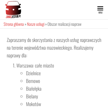
Przejdź
do
ZARAZ
MENU
treści
JESTEM
Strona główna
»
Nasze usługi
»
Obszar realizacji napraw
Zapraszamy do skorzystania z naszych usług naprawczych
na terenie województwa mazowieckiego. Realizujemy
naprawy dla:
Warszawa: całe miasto
Dzielnice
Bemowo
Białołęka
Bielany
Mokotów