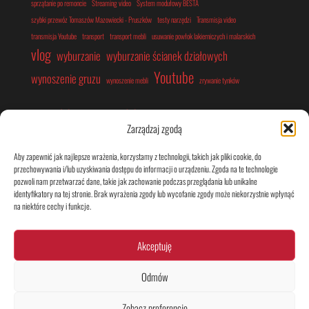
sprzątanie po remoncie
Streaming video
System modułowy BESTÅ
szybki przewóz Tomaszów Mazowiecki - Pruszków
testy narzędzi
Transmisja video
transmisja Youtube
transport
transport mebli
usuwanie powłok lakierniczych i malarskich
vlog
wyburzanie
wyburzanie ścianek działowych
Youtube
wynoszenie gruzu
wynoszenie mebli
zrywanie tynków
Montaż mebli
Film
Naprawy
Zarządzaj zgodą
vlog
Prace porządkowe, sprzątanie
Remont
Transport
Aby zapewnić jak najlepsze wrażenia, korzystamy z technologii, takich jak pliki cookie, do
przechowywania i/lub uzyskiwania dostępu do informacji o urządzeniu. Zgoda na te technologie
pozwoli nam przetwarzać dane, takie jak zachowanie podczas przeglądania lub unikalne
identyfikatory na tej stronie. Brak wyrażenia zgody lub wycofanie zgody może niekorzystnie wpłynąć
na niektóre cechy i funkcje.
Akceptuję
Obszar działania naszej firmy
TikTok
Odmów
YouTube
Zobacz preferencje