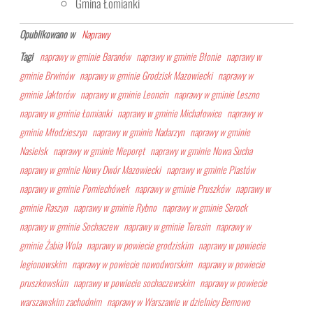
Gmina Łomianki
Opublikowano w
Naprawy
Tagi
naprawy w gminie Baranów
naprawy w gminie Błonie
naprawy w
gminie Brwinów
naprawy w gminie Grodzisk Mazowiecki
naprawy w
gminie Jaktorów
naprawy w gminie Leoncin
naprawy w gminie Leszno
naprawy w gminie Łomianki
naprawy w gminie Michałowice
naprawy w
gminie Młodzieszyn
naprawy w gminie Nadarzyn
naprawy w gminie
Nasielsk
naprawy w gminie Nieporęt
naprawy w gminie Nowa Sucha
naprawy w gminie Nowy Dwór Mazowiecki
naprawy w gminie Piastów
naprawy w gminie Pomiechówek
naprawy w gminie Pruszków
naprawy w
gminie Raszyn
naprawy w gminie Rybno
naprawy w gminie Serock
naprawy w gminie Sochaczew
naprawy w gminie Teresin
naprawy w
gminie Żabia Wola
naprawy w powiecie grodziskim
naprawy w powiecie
legionowskim
naprawy w powiecie nowodworskim
naprawy w powiecie
pruszkowskim
naprawy w powiecie sochaczewskim
naprawy w powiecie
warszawskim zachodnim
naprawy w Warszawie w dzielnicy Bemowo