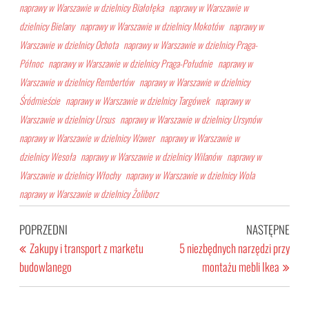
naprawy w Warszawie w dzielnicy Białołęka
naprawy w Warszawie w
dzielnicy Bielany
naprawy w Warszawie w dzielnicy Mokotów
naprawy w
Warszawie w dzielnicy Ochota
naprawy w Warszawie w dzielnicy Praga-
Północ
naprawy w Warszawie w dzielnicy Praga-Południe
naprawy w
Warszawie w dzielnicy Rembertów
naprawy w Warszawie w dzielnicy
Śródmieście
naprawy w Warszawie w dzielnicy Targówek
naprawy w
Warszawie w dzielnicy Ursus
naprawy w Warszawie w dzielnicy Ursynów
naprawy w Warszawie w dzielnicy Wawer
naprawy w Warszawie w
dzielnicy Wesoła
naprawy w Warszawie w dzielnicy Wilanów
naprawy w
Warszawie w dzielnicy Włochy
naprawy w Warszawie w dzielnicy Wola
naprawy w Warszawie w dzielnicy Żoliborz
Nawigacja
Poprzedni
Nast
POPRZEDNI
NASTĘPNE
wpisu
wpis
wpis
Zakupy i transport z marketu
5 niezbędnych narzędzi przy
budowlanego
montażu mebli Ikea