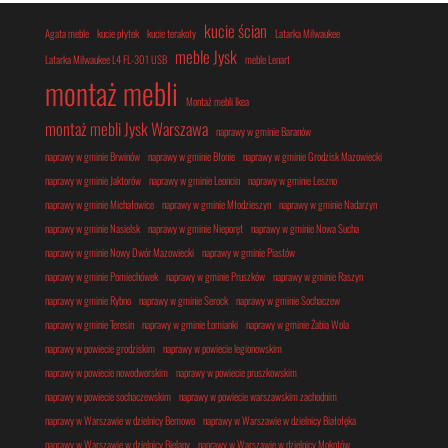
kucie ścian
Agata meble
kucie płytek
kucie terakoty
Latarka Milwaukee
meble Jysk
Latarka Milwaukee L4 FL-301 USB
meble Lenart
montaż mebli
Montaż mebli Ikea
montaż mebli Jysk Warszawa
naprawy w gminie Baranów
naprawy w gminie Brwinów
naprawy w gminie Błonie
naprawy w gminie Grodzisk Mazowiecki
naprawy w gminie Jaktorów
naprawy w gminie Leoncin
naprawy w gminie Leszno
naprawy w gminie Michałowice
naprawy w gminie Młodzieszyn
naprawy w gminie Nadarzyn
naprawy w gminie Nasielsk
naprawy w gminie Nieporęt
naprawy w gminie Nowa Sucha
naprawy w gminie Nowy Dwór Mazowiecki
naprawy w gminie Piastów
naprawy w gminie Pomiechówek
naprawy w gminie Pruszków
naprawy w gminie Raszyn
naprawy w gminie Rybno
naprawy w gminie Serock
naprawy w gminie Sochaczew
naprawy w gminie Teresin
naprawy w gminie Łomianki
naprawy w gminie Żabia Wola
naprawy w powiecie grodziskim
naprawy w powiecie legionowskim
naprawy w powiecie nowodworskim
naprawy w powiecie pruszkowskim
naprawy w powiecie sochaczewskim
naprawy w powiecie warszawskim zachodnim
naprawy w Warszawie w dzielnicy Bemowo
naprawy w Warszawie w dzielnicy Białołęka
naprawy w Warszawie w dzielnicy Bielany
naprawy w Warszawie w dzielnicy Mokotów